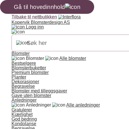
Gå til hovedinnhold
Tilbake til nettbutikken
Kopervik Blomsterdesign AS
Logg inn
Blomster
Blomster
Alle blomster
Bestselgere
Blomsterbuketter
Premium blomster
Planter
Dekorasjoner
Begravelse
Blomster med tilleggsgaver
Gave uten blomster
Anledninger
Anledninger
Alle anledninger
Gratulerer
Kjærlighet
God bedring
Kondolanse
Begravelse