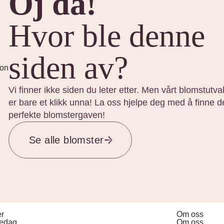
Oj da!
Hvor ble denne
siden av?
Vi finner ikke siden du leter etter. Men vårt blomstutva
er bare et klikk unna! La oss hjelpe deg med å finne 
perfekte blomstergaven!
Se alle blomster
er
Om oss
redag
Om oss