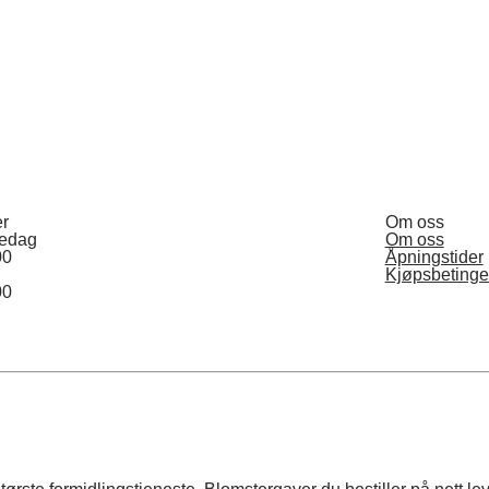
er
Om oss
redag
Om oss
00
Åpningstider
Kjøpsbetinge
00