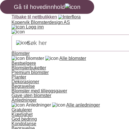
Gå til hovedinnhold
Tilbake til nettbutikken
Kopervik Blomsterdesign AS
Logg inn
Blomster
Blomster
Alle blomster
Bestselgere
Blomsterbuketter
Premium blomster
Planter
Dekorasjoner
Begravelse
Blomster med tilleggsgaver
Gave uten blomster
Anledninger
Anledninger
Alle anledninger
Gratulerer
Kjærlighet
God bedring
Kondolanse
Begravelse