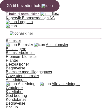
Gå til hovedinnhold
Tilbake til nettbutikken
Kopervik Blomsterdesign AS
Logg inn
Blomster
Blomster
Alle blomster
Bestselgere
Blomsterbuketter
Premium blomster
Planter
Dekorasjoner
Begravelse
Blomster med tilleggsgaver
Gave uten blomster
Anledninger
Anledninger
Alle anledninger
Gratulerer
Kjærlighet
God bedring
Kondolanse
Begravelse
Bryllup