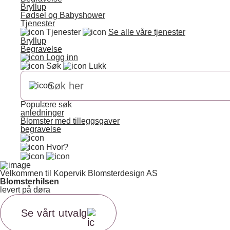
Bryllup
Fødsel og Babyshower
Tjenester
Tjenester
Se alle våre tjenester
Bryllup
Begravelse
Logg inn
Søk
Lukk
Populære søk
anledninger
Blomster med tilleggsgaver
begravelse
Hvor?
Velkommen til Kopervik Blomsterdesign AS
Blomsterhilsen
levert på døra
Se vårt utvalg