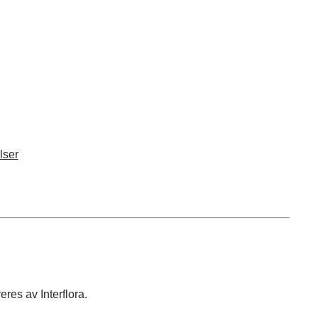
lser
res av Interflora.