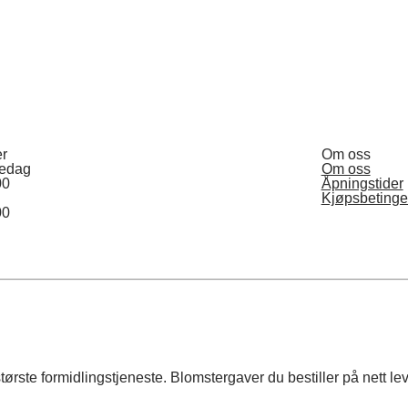
er
Om oss
redag
Om oss
00
Åpningstider
Kjøpsbetinge
00
ste formidlingstjeneste. Blomstergaver du bestiller på nett leve