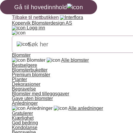
Gå til hovedinnhold
Tilbake til nettbutikken
Kopervik Blomsterdesign AS
Logg inn
Blomster
Blomster
Alle blomster
Bestselgere
Blomsterbuketter
Premium blomster
Planter
Dekorasjoner
Begravelse
Blomster med tilleggsgaver
Gave uten blomster
Anledninger
Anledninger
Alle anledninger
Gratulerer
Kjærlighet
God bedring
Kondolanse
Begravelse