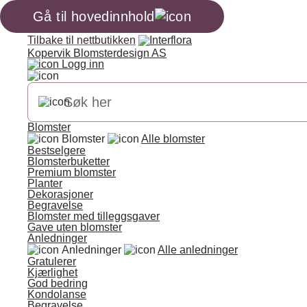
Gå til hovedinnhold
Tilbake til nettbutikken
Kopervik Blomsterdesign AS
Logg inn
Blomster
Blomster
Alle blomster
Bestselgere
Blomsterbuketter
Premium blomster
Planter
Dekorasjoner
Begravelse
Blomster med tilleggsgaver
Gave uten blomster
Anledninger
Anledninger
Alle anledninger
Gratulerer
Kjærlighet
God bedring
Kondolanse
Begravelse