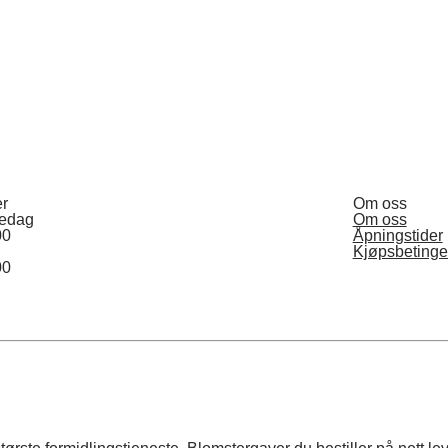
er
Om oss
redag
Om oss
00
Åpningstider
Kjøpsbetinge
00