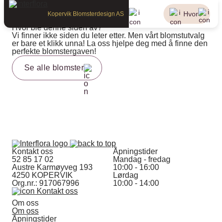
404 / Siden finnes ikke
Hvor?
Kopervik Blomsterdesign AS
Oj da!
Hvor ble denne siden av?
Vi finner ikke siden du leter etter. Men vårt blomstutvalg
er bare et klikk unna! La oss hjelpe deg med å finne den
perfekte blomstergaven!
Se alle blomster
Kontakt oss
Åpningstider
52 85 17 02
Mandag - fredag
Austre Karmøyveg 193
10:00 - 16:00
4250 KOPERVIK
Lørdag
Org.nr.: 917067996
10:00 - 14:00
Kontakt oss
Om oss
Om oss
Åpningstider