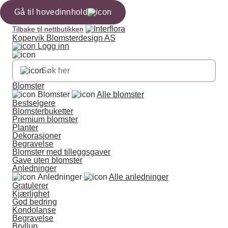
Gå til hovedinnhold
Tilbake til nettbutikken
Kopervik Blomsterdesign AS
Logg inn
Blomster
Blomster
Alle blomster
Bestselgere
Blomsterbuketter
Premium blomster
Planter
Dekorasjoner
Begravelse
Blomster med tilleggsgaver
Gave uten blomster
Anledninger
Anledninger
Alle anledninger
Gratulerer
Kjærlighet
God bedring
Kondolanse
Begravelse
Bryllup