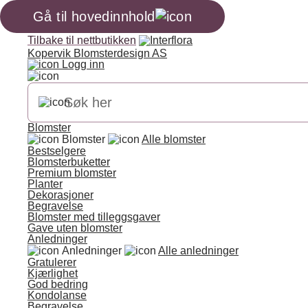
Gå til hovedinnhold
Tilbake til nettbutikken
Kopervik Blomsterdesign AS
Logg inn
Blomster
Blomster
Alle blomster
Bestselgere
Blomsterbuketter
Premium blomster
Planter
Dekorasjoner
Begravelse
Blomster med tilleggsgaver
Gave uten blomster
Anledninger
Anledninger
Alle anledninger
Gratulerer
Kjærlighet
God bedring
Kondolanse
Begravelse