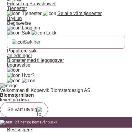
Fødsel og Babyshower
Tjenester
Tjenester
Se alle våre tjenester
Bryllup
Begravelse
Logg inn
Søk
Lukk
Populære søk
anledninger
Blomster med tilleggsgaver
begravelse
Hvor?
Velkommen til Kopervik Blomsterdesign AS
Blomsterhilsen
levert på døra
Se vårt utvalg
Bestill på nett og hent i vår butikk
Bestselgere