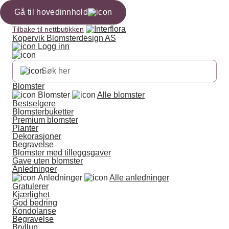
Gå til hovedinnhold
Tilbake til nettbutikken
Kopervik Blomsterdesign AS
Logg inn
Blomster
Blomster
Alle blomster
Bestselgere
Blomsterbuketter
Premium blomster
Planter
Dekorasjoner
Begravelse
Blomster med tilleggsgaver
Gave uten blomster
Anledninger
Anledninger
Alle anledninger
Gratulerer
Kjærlighet
God bedring
Kondolanse
Begravelse
Bryllup